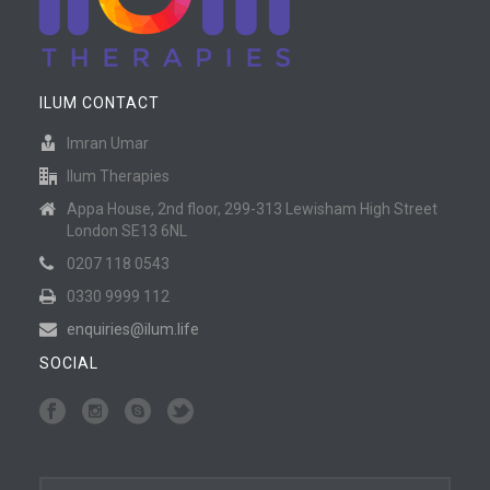
ILUM CONTACT
Imran Umar
Ilum Therapies
Appa House, 2nd floor, 299-313 Lewisham High Street
London SE13 6NL
0207 118 0543
0330 9999 112
enquiries@ilum.life
SOCIAL