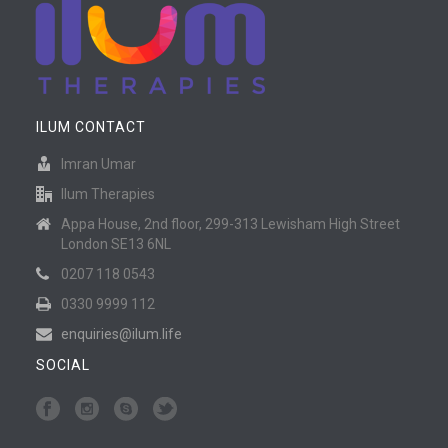
ILUM CONTACT
Imran Umar
Ilum Therapies
Appa House, 2nd floor, 299-313 Lewisham High Street
London SE13 6NL
0207 118 0543
0330 9999 112
enquiries@ilum.life
SOCIAL